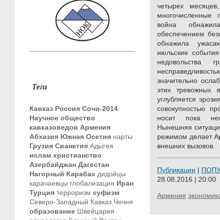
четырех месяцев
многочисленные 
война обнажил
обеспечением без
обнажила ужаса
июльские события
недовольства 
несправедливос
значительно осла
Теги
этих тревожных 
углубляется эрози
Кавказ
Россия
Сочи-2014
совокупностью пр
Научное общество
носит пока нес
кавказоведов
Армения
Нынешняя ситуаци
Абхазия
Южная Осетия
нарты
режимом делает А
Грузия
Сванетия
Адыгея
внешних вызовов.
ислам
христианство
Азербайджан
Дагестан
Публикации
|
ПОП
Нагорный Карабах
дидойцы
28.08.2016 | 20:00
карачаевцы
глобализация
Иран
Турция
терроризм
суфизм
Армения
экономик
Северо-Западный Кавказ
Чечня
образование
Швейцария