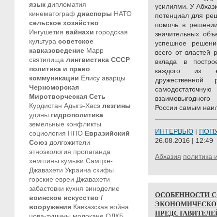
язык
дипломатия
усилиями. У Абхаз
кинематограф
диаспоры
НАТО
потенциал для реш
сельское хозяйство
помочь в решении
Ингушетия
вайнахи
городская
значительных объ
культура
советское
успешное решени
кавказоведение
Марр
всего от властей 
святилища
лингвистика
СССР
вклада в построе
политика и право
каждого из е
коммуникации
Елису
аварцы
дружественной
Черноморская
самодостаточн
Миротворческая Сеть
взаимовыгодного
Курдистан
Адыгэ-Хасэ
лезгины
России самым наи
удины
гидрополитика
земельные конфликты
ИНТЕРВЬЮ
|
ПОП
социология
НПО
Евразийский
26.08.2016 | 12:49
Союз
долгожители
этноэкология
пропаганда
Абхазия
политика 
хемшины
кумыки
Самцхе-
Джавахети
Украина
скифы
горские евреи
Джавахети
забастовки
кухня
виноделие
ОСОБЕННОСТИ С
воинское искусство /
ЭКОНОМИЧЕСКО
вооружения
Кавказская война
ПРЕДСТАВИТЕЛЕ
цова-тушины
молокане
ОДКБ