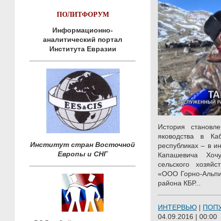
ПОЛИТФОРУМ
Информационно-
аналитический портал
Института Евразии
История становл
яководства в Каб
Институт стран Восточной
республиках – в и
Европы и СНГ
Капашевича Хочу
сельского хозяйс
«ООО Горно-Альпий
района КБР...
ИНТЕРВЬЮ
|
ПОП
04.09.2016 | 00:00