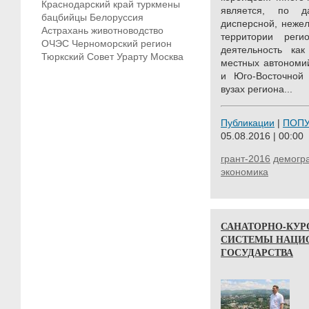
Краснодарский край
туркмены
является, по д
бацбийцы
Белоруссия
дисперсной, нежел
Астрахань
животноводство
территории рег
ОЧЭС
Черноморский регион
деятельность ка
Тюркский Совет
Урарту
Москва
местных автономий
и Юго-Восточной
вузах региона...
Публикации
|
ПОП
05.08.2016 | 00:00
грант-2016
демогр
экономика
САНАТОРНО-КУРО
СИСТЕМЫ НАЦИ
ГОСУДАРСТВА