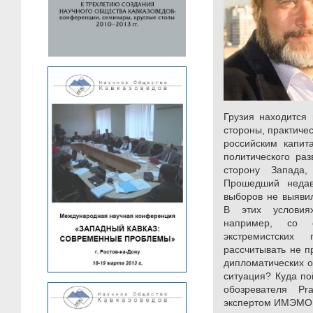
Грузия находится
стороны, практиче
российским капит
политического ра
сторону Запада
Прошедший недав
выборов не выяви
В этих условия
например, со с
экстремистски
рассчитывать не п
дипломатических о
ситуация? Куда по
обозревателя Pr
экспертом ИМЭМО 