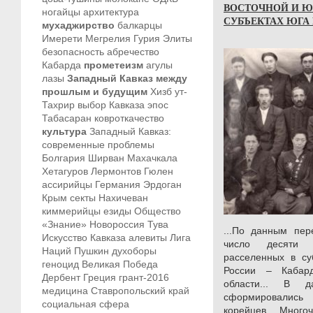
ВОСТОЧНОЙ И Ю
ногайцы
архитектура
СУБЪЕКТАХ ЮГА
мухаджирство
балкарцы
Имерети
Мегрелия
Гурия
Элиты
безопасность
абречество
Кабарда
прометеизм
агулы
лазы
Западный Кавказ между
прошлым и будущим
Хизб ут-
Тахрир
выбор Кавказа
эпос
Табасаран
ковроткачество
культура
Западный Кавказ:
современные проблемы
Болгария
Ширван
Махачкала
Хетагуров
Лермонтов
Гюлен
ассирийцы
Германия
Эрдоган
Крым
секты
Нахичеван
киммерийцы
езиды
Общество
«Знание»
Новороссия
Тува
...По данным пер
Искусство Кавказа
алевиты
Лига
число десяти 
Наций
Пушкин
духоборы
расселенных в су
геноцид
Великая Победа
России – Кабард
Дербент
Греция
грант-2016
области... В д
медицина
Ставропольский край
сформировались 
социальная сфера
корейцев... Много