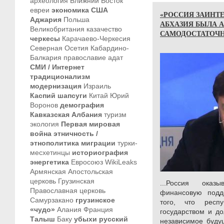
археология
Ближний Восток
евреи
экономика
США
«РОССИЯ ЗАИНТЕ
Аджария
Польша
АБХАЗИЯ БЫЛА 
Великобритания
казачество
САМОДОСТАТОЧ
черкесы
Карачаево-Черкесия
Северная Осетия
Кабардино-
Балкария
православие
адат
СМИ / Интернет
традиционализм
модернизация
Израиль
Каспий
шапсуги
Китай
Юрий
Воронов
демография
Кавказская Албания
туризм
экология
Первая мировая
война
этничность /
этнополитика
миграции
турки-
месхетинцы
историография
энергетика
Евросоюз
WikiLeaks
Армянская Апостольская
церковь
Грузинская
...Россия оказ
Православная церковь
финансовую подд
Самурзакано
грузинское
того, что респ
«чудо»
Алания
Франция
государством и до
Талыш
Баку
убыхи
русский
независимое буду