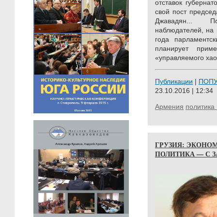
отставок губернат
свой пост председ
Джавадян... 
наблюдателей, на
года парламентс
планирует прим
«управляемого хаос
Публикации
|
ПОП
23.10.2016 | 12:34
Армения
политика 
ГРУЗИЯ: ЭКОНОМ
ПОЛИТИКА — С 