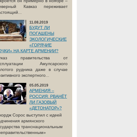
акроется он примерно в ноябре –
еверный Кавказ переживает
астоящий...
11.08.2019
БУДУТ ЛИ
ПОГАШЕНЫ
ЭКОЛОГИЧЕСКИЕ
«ГОРЯЧИЕ
ОЧКИ» НА КАРТЕ АРМЕНИИ?
тказ правительства от
ксплуатации Амулсарского
олотого рудника даже в случае
зитивного экспертного...
05.05.2019
АРМЕНИЯ –
РОССИЯ: РВАНЁТ
ЛИ ГАЗОВЫЙ
«ДЕТОНАТОР»?
жордж Сорос выступил с идеей
одчинения армянского
осударства транснациональным
неправительственным»