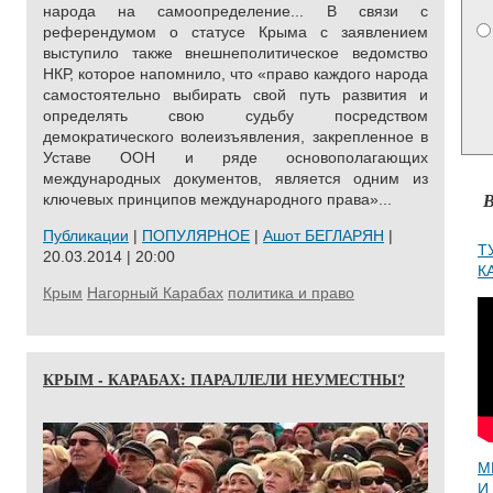
народа на самоопределение... В связи с
референдумом о статусе Крыма с заявлением
выступило также внешнеполитическое ведомство
НКР, которое напомнило, что «право каждого народа
самостоятельно выбирать свой путь развития и
определять свою судьбу посредством
демократического волеизъявления, закрепленное в
Уставе ООН и ряде основополагающих
международных документов, является одним из
В
ключевых принципов международного права»...
Публикации
|
ПОПУЛЯРНОЕ
|
Ашот БЕГЛАРЯН
|
Т
20.03.2014 | 20:00
К
Крым
Нагорный Карабах
политика и право
КРЫМ - КАРАБАХ: ПАРАЛЛЕЛИ НЕУМЕСТНЫ?
М
И