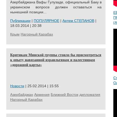
Азербайджана Вафы Гулузаде, официальный Баку в
украинском вопросе должен оставаться на
нынешней позиции...
Е
П
Публикации
|
ПОПУЛЯРНОЕ
|
Артем СТЕПАНОВ
|
(A
18.03.2014 | 20:38
Крым
Нагорный Карабах
Критикам Минской группы стоило бы присмотреться
к опыту навязанной израильтянам и палестинцам
«дорожной карты»
С
О
Новости
| 25.02.2014 | 15:55
Азербайджан
Армения
Ближний Восток
дипломатия
Нагорный Карабах