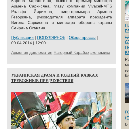
Карена Карапетяна, бывшего премьер-министра
Армена Саркисяна, главу компании Vivacell-MTS
Ральфа Йирикяна, вице-премьера Армена
Геворкяна, руководителя аппарата президента
Вигена Саркисяна и министра обороны страны
Г
Сейрана Оганяна...
Р
Д
Публикации
|
ПОПУЛЯРНОЕ
|
Обзор прессы
|
С
09.04.2014 | 12:00
П
Армения
дипломатия
Нагорный Карабах
экономика
В
Р
м
г
УКРАИНСКАЯ ДРАМА И ЮЖНЫЙ КАВКАЗ:
Ка
ТРЕВОЖНЫЕ ПРЕДЧУВСТВИЯ
Г
(
В