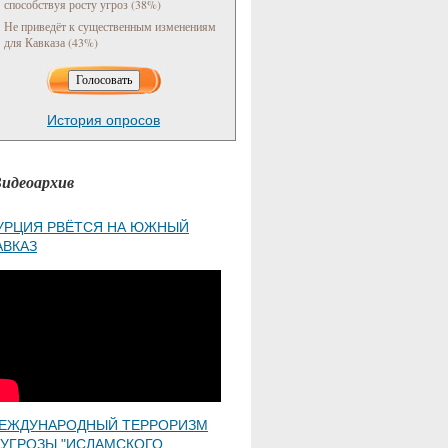
способствуя росту угроз (38%)
Не приведёт к существенным изменениям
для Кавказа (43%)
История опросов
идеоархив
УРЦИЯ РВЁТСЯ НА ЮЖНЫЙ
АВКАЗ
ЕЖДУНАРОДНЫЙ ТЕРРОРИЗМ
 УГРОЗЫ "ИСЛАМСКОГО