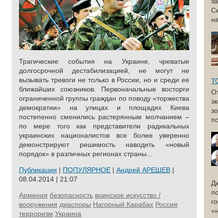
з
С
н
Трагические события на Украине, чреватые
долгосрочной дестабилизацией, не могут не
вызывать тревоги не только в России, но и среди ее
Т
ближайших союзников. Первоначальные восторги
О
ограниченной группы граждан по поводу «торжества
э
демократии» на улицах и площадях Киева
з
постепенно сменились растерянным молчанием –
по
по мере того как представители радикальных
украинских националистов все более уверенно
демонстрируют решимость наводить «новый
порядок» в различных регионах страны...
Публикации
|
ПОПУЛЯРНОЕ
|
Андрей АРЕШЕВ
|
08.04.2014 | 21:07
Д
п
Армения
безопасность
воинское искусство /
г
вооружения
диаспоры
Нагорный Карабах
Россия
«
терроризм
Украина