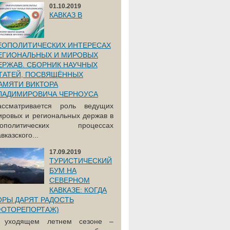
01.10.2019
КАВКАЗ В
ЕОПОЛИТИЧЕСКИХ ИНТЕРЕСАХ
ЕГИОНАЛЬНЫХ И МИРОВЫХ
ЕРЖАВ. СБОРНИК НАУЧНЫХ
ТАТЕЙ, ПОСВЯЩЁННЫХ
АМЯТИ ВИКТОРА
ЛАДИМИРОВИЧА ЧЕРНОУСА
ассматривается роль ведущих
ировых и региональных держав в
еополитических процессах
вказского...
17.09.2019
ТУРИСТИЧЕСКИЙ
БУМ НА
СЕВЕРНОМ
КАВКАЗЕ: КОГДА
ОРЫ ДАРЯТ РАДОСТЬ
ФОТОРЕПОРТАЖ)
 уходящем летнем сезоне –