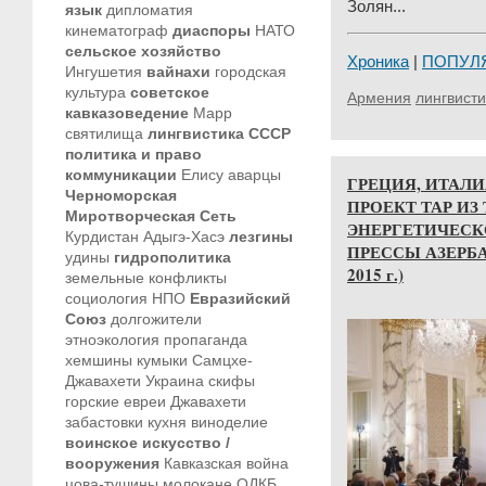
Золян...
язык
дипломатия
кинематограф
диаспоры
НАТО
сельское хозяйство
Хроника
|
ПОПУЛ
Ингушетия
вайнахи
городская
культура
советское
Армения
лингвисти
кавказоведение
Марр
святилища
лингвистика
СССР
политика и право
коммуникации
Елису
аварцы
ГРЕЦИЯ, ИТАЛ
Черноморская
ПРОЕКТ ТАР ИЗ
Миротворческая Сеть
ЭНЕРГЕТИЧЕСК
Курдистан
Адыгэ-Хасэ
лезгины
ПРЕССЫ АЗЕРБАЙ
удины
гидрополитика
2015 г.)
земельные конфликты
социология
НПО
Евразийский
Союз
долгожители
этноэкология
пропаганда
хемшины
кумыки
Самцхе-
Джавахети
Украина
скифы
горские евреи
Джавахети
забастовки
кухня
виноделие
воинское искусство /
вооружения
Кавказская война
цова-тушины
молокане
ОДКБ