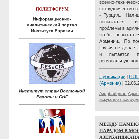
военно-техн
ПОЛИТФОРУМ
сотрудничество в
- Турция... Нал
Информационно-
попытаться ис
аналитический портал
проблемы в армян
Института Евразии
чтобы попытатьс
Армении... По п
Грузия не делает
и пытается пр
региональную поли
Публикации
|
ПО
(Армения)
| 02.06.
Институт стран Восточной
Азербайджан
Арме
Европы и СНГ
искусство / вооруж
МЕЖДУ НАМЁКА
ПАРАДОМ В МОС
АЗЕРБАЙДЖАНА (1