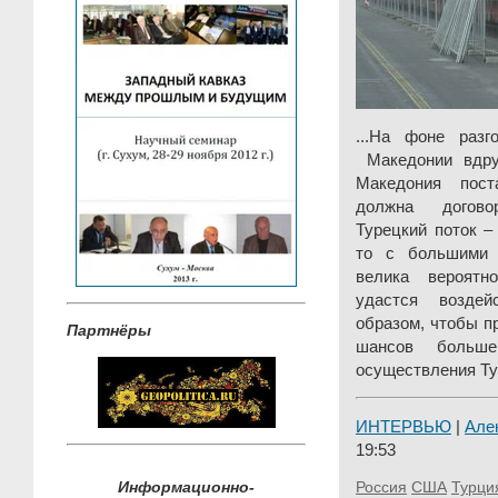
...На фоне раз
Македонии вдру
Македония пост
должна догово
Турецкий поток –
то с большими 
велика вероятн
удастся возде
образом, чтобы п
Партнёры
шансов больш
осуществления Ту
ИНТЕРВЬЮ
|
Але
19:53
Информационно-
Россия
США
Турци