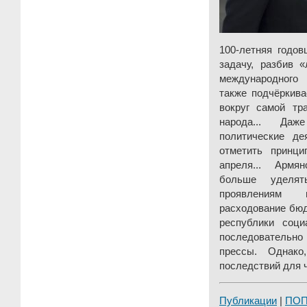
100-летняя годо
задачу, разбив 
международного
также подчёркива
вокруг самой тр
народа... Даж
политические д
отметить принц
апреля... Армя
больше уделят
проявлениям 
расходование бюд
республики соци
последовательно
прессы. Однако
последствий для ч
Публикации
|
ПО