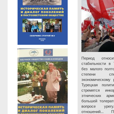
Период относит
стабильности в 
без малого полт
степени спо
экономическому р
Турецкая полит
стремятся инк
этнических ар
большей толерат
вопросе урегу
отношений... П