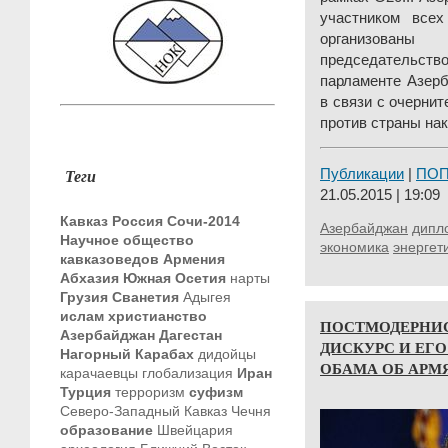
участником всех
организова
председательс
парламенте Азер
в связи с очерни
против страны нак
Теги
Публикации
|
ПО
21.05.2015 | 19:09
Кавказ
Россия
Сочи-2014
Азербайджан
дипл
Научное общество
экономика
энергет
кавказоведов
Армения
Абхазия
Южная Осетия
нарты
Грузия
Сванетия
Адыгея
ислам
христианство
ПОСТМОДЕРНИ
Азербайджан
Дагестан
ДИСКУРС И ЕГО
Нагорный Карабах
дидойцы
ОБАМА ОБ АРМЯ
карачаевцы
глобализация
Иран
Турция
терроризм
суфизм
Северо-Западный Кавказ
Чечня
образование
Швейцария