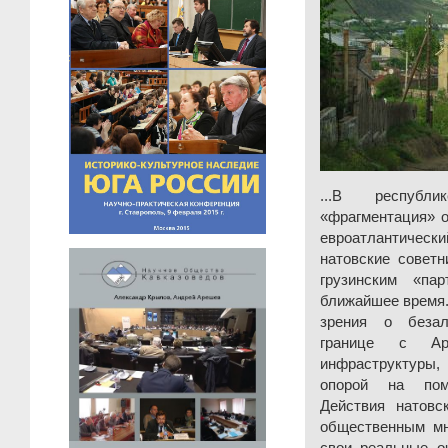
...В республ
«фрагментация» о
евроатлантическ
натовские советн
грузинским «па
ближайшее время..
зрения о безал
границе с Арм
инфраструктуры
опорой на помо
Действия натовс
общественным м
свои реальные оч