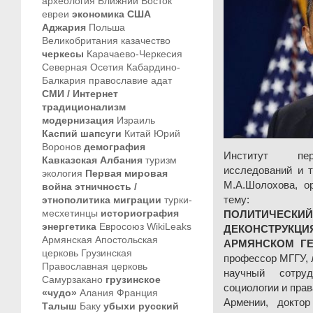
археология
Ближний Восток
евреи
экономика
США
Аджария
Польша
Великобритания
казачество
черкесы
Карачаево-Черкесия
Северная Осетия
Кабардино-
Балкария
православие
адат
СМИ / Интернет
традиционализм
модернизация
Израиль
Каспий
шапсуги
Китай
Юрий
Воронов
демография
Институт пер
Кавказская Албания
туризм
исследований и 
экология
Первая мировая
М.А.Шолохова, о
война
этничность /
тем
этнополитика
миграции
турки-
месхетинцы
историография
ПОЛИТИЧЕС
энергетика
Евросоюз
WikiLeaks
ДЕКОНСТРУ
Армянская Апостольская
АРМЯНСКОМ ГЕН
церковь
Грузинская
профессор МГГУ,
Православная церковь
научный сотру
Самурзакано
грузинское
социологии и пра
«чудо»
Алания
Франция
Армении, докто
Талыш
Баку
убыхи
русский