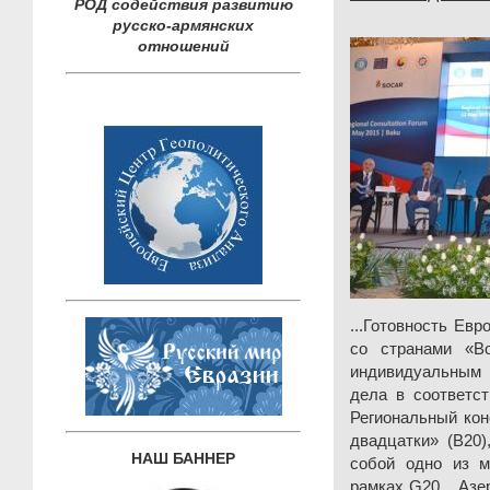
РОД содействия развитию
русско-армянских
отношений
...Готовность Ев
со странами «Во
индивидуальным
дела в соответст
Региональный ко
двадцатки» (В20)
НАШ БАННЕР
собой одно из м
рамках G20... Аз