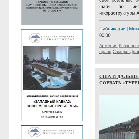
шаги по инст
инфраструктуры А
Публикации
|
Мих
00:00
Армения
безопасн
право
Самцхе-Джа
США И ДАЛЬШЕ 
СОРВАТЬ «ТУР