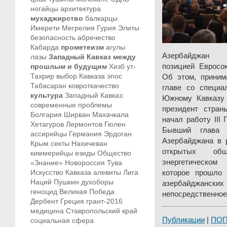
ногайцы
архитектура
мухаджирство
балкарцы
Имерети
Мегрелия
Гурия
Элиты
безопасность
абречество
Кабарда
прометеизм
агулы
Азербайджан н
лазы
Западный Кавказ между
позицией Евросо
прошлым и будущим
Хизб ут-
Тахрир
выбор Кавказа
эпос
Об этом, приним
Табасаран
ковроткачество
главе со специ
культура
Западный Кавказ:
Южному Кавказу 
современные проблемы
президент стран
Болгария
Ширван
Махачкала
начал работу III
Хетагуров
Лермонтов
Гюлен
Бывший глава 
ассирийцы
Германия
Эрдоган
Азербайджана в р
Крым
секты
Нахичеван
открытых общ
киммерийцы
езиды
Общество
энергетическом
«Знание»
Новороссия
Тува
Искусство Кавказа
алевиты
Лига
которое прошло
Наций
Пушкин
духоборы
азербайджанс
геноцид
Великая Победа
непосредственное 
Дербент
Греция
грант-2016
медицина
Ставропольский край
Публикации
|
ПО
социальная сфера