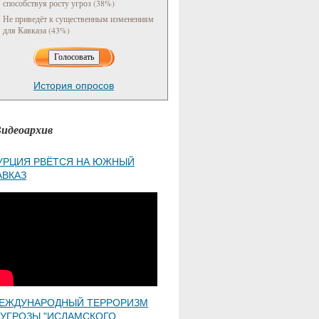
способствуя росту угроз (38%)
Не приведёт к существенным изменениям
для Кавказа (43%)
История опросов
идеоархив
УРЦИЯ РВЁТСЯ НА ЮЖНЫЙ
АВКАЗ
ЕЖДУНАРОДНЫЙ ТЕРРОРИЗМ
 УГРОЗЫ "ИСЛАМСКОГО