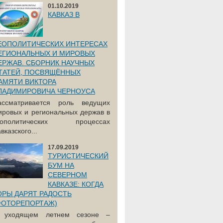
01.10.2019
КАВКАЗ В
ЕОПОЛИТИЧЕСКИХ ИНТЕРЕСАХ
ЕГИОНАЛЬНЫХ И МИРОВЫХ
ЕРЖАВ. СБОРНИК НАУЧНЫХ
ТАТЕЙ, ПОСВЯЩЁННЫХ
АМЯТИ ВИКТОРА
ЛАДИМИРОВИЧА ЧЕРНОУСА
ассматривается роль ведущих
ировых и региональных держав в
еополитических процессах
вказского...
17.09.2019
ТУРИСТИЧЕСКИЙ
БУМ НА
СЕВЕРНОМ
КАВКАЗЕ: КОГДА
ОРЫ ДАРЯТ РАДОСТЬ
ФОТОРЕПОРТАЖ)
 уходящем летнем сезоне –