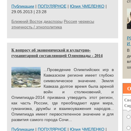
с
Публикации
|
ПОПУЛЯРНОЕ
|
Юлия ЧМЕЛЕНКО
|
29.05.2013 | 23:28
Ближний Восток
диаспоры
Россия
черкесы
этничность / этнополитика
Р
И
К вопросу об экономической и культурно-
В
гуманитарной составляющей Олимпиады - 2014
д
вл
ша
...Проведение Олимпийских игр в
Кавказском регионе имеет глубоко
символическое значение. Земля
Кавказа долгое время была ареной
О
войн и столкновений, и
Олимпиада-2014 призвана утвердить этот регион,
Сво
как часть России, где преобладают идеи мира,
Си
гуманизма, дружбы и взаимоуважения народов...
Олимпиада имеет первостепенное значение и для
развития самого города Сочи...
Публикации
|
ПОПУЛЯРНОЕ
|
Юлия ЧМЕЛЕНКО
|