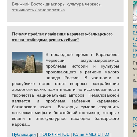
Ближний Восток
диаспоры
культура
черкесы
этничность / этнополитика
Г
Р
Почему проблему забвения карачаево-балкарского
Д
языка необходимо решать сейчас?
С
П
В последнее время в Карачаево-
В
Черкесии актуализировались
Р
проблемы истории и культуры
м
проживающего в регионе малого
г
народа России. В частности, в
Ка
республике остро стоят вопросы разграбления
археологических памятников и не исследованности
творчества национальных авторов. Немаловажной
является и проблема забвения карачаево-
балкарского языка... Балкарцы сумели сохранить
языческие мифы и богатейший фольклор, которые
вошли в этнокультурное наследие балкарского
Г
народа...
(
В
Публикации
|
ПОПУЛЯРНОЕ
|
Юлия ЧМЕЛЕНКО
|