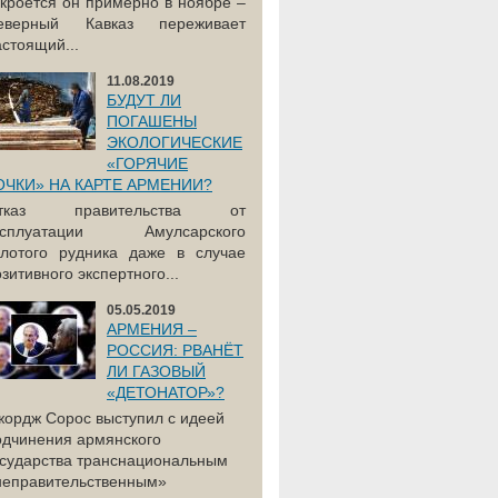
акроется он примерно в ноябре –
еверный Кавказ переживает
астоящий...
11.08.2019
БУДУТ ЛИ
ПОГАШЕНЫ
ЭКОЛОГИЧЕСКИЕ
«ГОРЯЧИЕ
ОЧКИ» НА КАРТЕ АРМЕНИИ?
тказ правительства от
ксплуатации Амулсарского
олотого рудника даже в случае
зитивного экспертного...
05.05.2019
АРМЕНИЯ –
РОССИЯ: РВАНЁТ
ЛИ ГАЗОВЫЙ
«ДЕТОНАТОР»?
жордж Сорос выступил с идеей
одчинения армянского
осударства транснациональным
неправительственным»