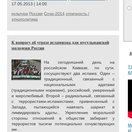
17.05.2013 | 14:00
культура
Россия
Сочи-2014
этничность /
этнополитика
К вопросу об угрозе исламизма для мусульманской
молодежи России
В
На сегодняшний день на
Т
российском Кавказе, по сути,
К
сосуществуют два ислама. Один –
традиционный, связанный с
национальными адатами
(традиционными нормами), российский, умеренный
и миролюбивый. Второй – радикальный, связанный
с террористами-исламистами, привнесенный с
Запада, пытающийся навязать шариат и
ликвидировать адаты... Укрепление моральной
стороны отношений в обществе забирает у
террористов тысячи потенциально сочувствующих
М
им...
И