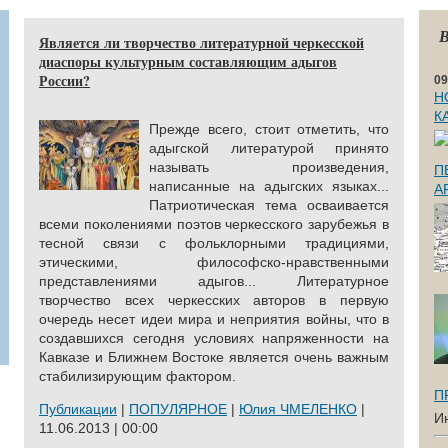
В
Является ли творчество литературной черкесской
диаспоры культурным составляющим адыгов
России?
09
Н
К
Прежде всего, стоит отметить, что
адыгской литературой принято
называть произведения,
П
написанные на адыгских языках...
А
Патриотическая тема осваивается
всеми поколениями поэтов черкесского зарубежья в
тесной связи с фольклорными традициями,
этическими, философско-нравственными
представлениями адыгов... Литературное
творчество всех черкесских авторов в первую
очередь несет идеи мира и неприятия войны, что в
создавшихся сегодня условиях напряженности на
Кавказе и Ближнем Востоке является очень важным
стабилизирующим фактором.
П
Публикации
|
ПОПУЛЯРНОЕ
|
Юлия ЧМЕЛЕНКО
|
И
11.06.2013 | 00:00