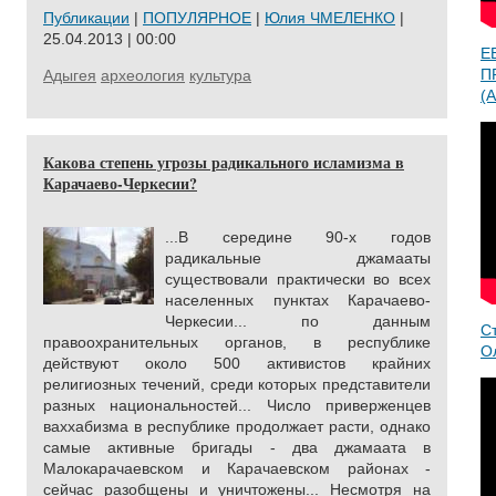
Публикации
|
ПОПУЛЯРНОЕ
|
Юлия ЧМЕЛЕНКО
|
25.04.2013 | 00:00
Е
П
Адыгея
археология
культура
(A
Какова степень угрозы радикального исламизма в
Карачаево-Черкесии?
...В середине 90-х годов
радикальные джамааты
существовали практически во всех
населенных пунктах Карачаево-
Черкесии... по данным
С
правоохранительных органов, в республике
О
действуют около 500 активистов крайних
религиозных течений, среди которых представители
разных национальностей... Число приверженцев
ваххабизма в республике продолжает расти, однако
самые активные бригады - два джамаата в
Малокарачаевском и Карачаевском районах -
сейчас разобщены и уничтожены... Несмотря на