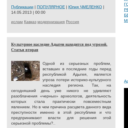
Г
Публикации
|
ПОПУЛЯРНОЕ
|
Юлия ЧМЕЛЕНКО
|
Р
14.05.2013 | 00:00
Б
М
ислам
Кавказ
модернизация
Россия
Культурное наследие Адыгеи находится под угрозой.
Статья вторая
Одной из серьезных проблем,
вставших в последние годы перед
республикой Адыгея, является
угроза потери историко-культурного
А
наследия региона. Так, на
сегодняшний день уже никого не удивляют
разоблачения «черных» археологов, деятельность
которых стала практически повсеместным
явлением. Но в чем причина расцвета данного вида
преступности именно в этой республике и что
предпринимают власти для решения этой
серьезной проблемы?..