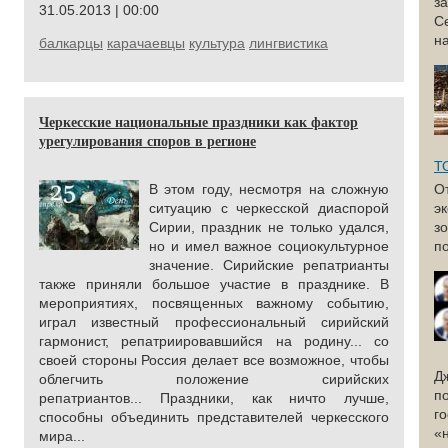
з
31.05.2013 | 00:00
С
н
балкарцы
карачаевцы
культура
лингвистика
Черкесские национальные праздники как фактор
урегулирования споров в регионе
Т
В этом году, несмотря на сложную
О
ситуацию с черкесской диаспорой
э
Сирии, праздник не только удался,
з
но и имел важное социокультурное
по
значение. Сирийские репатрианты
также приняли большое участие в празднике. В
мероприятиях, посвященных важному событию,
играл известный профессиональный сирийский
гармонист, репатриировавшийся на родину... со
своей стороны Россия делает все возможное, чтобы
Д
облегчить положение сирийских
п
репатриантов... Праздники, как ничто лучше,
г
способны объединить представителей черкесского
«
мира...