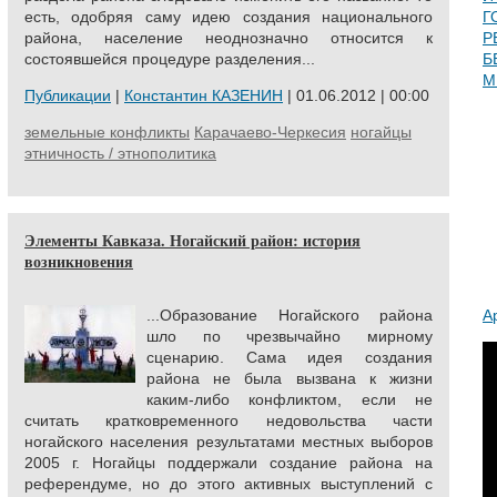
есть, одобряя саму идею создания национального
Г
района, население неоднозначно относится к
Р
состоявшейся процедуре разделения...
Б
М
Публикации
|
Константин КАЗЕНИН
| 01.06.2012 | 00:00
земельные конфликты
Карачаево-Черкесия
ногайцы
этничность / этнополитика
Элементы Кавказа. Ногайский район: история
возникновения
...Образование Ногайского района
А
шло по чрезвычайно мирному
сценарию. Сама идея создания
района не была вызвана к жизни
каким-либо конфликтом, если не
считать кратковременного недовольства части
ногайского населения результатами местных выборов
2005 г. Ногайцы поддержали создание района на
референдуме, но до этого активных выступлений с