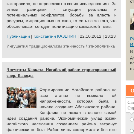
с
как правило, не пересекают в своих исследованиях. За
этими границами - ситуации реальных и
потенциальных конфликтов, борьбы за власть и
ресурсы, миграционных потоков, то есть всего того, что
обеспечивает сегодня политизацию кавказской темы.
Публикации
|
Константин КАЗЕНИН
| 22.10.2012 | 23:23
Р
И
Ингушетия
традиционализм
этничность / этнополитика
В
д
в
ша
Элементы Кавказа. Ногайский район: территориальный
спор. Выводы
О
Формирование Ногайского района на
всех этапах не вызвало той
напряженности, которая была в
Сво
начале создания Абазинского района.
Си
Конфликт не лежал в основе самой
идеи создания района. Экономический уклад жизни
ногайского населения созданием района затронут
фактически не был. Район лишь «оформил» и без того