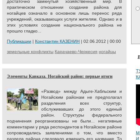
достаточно замкнутый хозяйственный мир. В
практическом отношении создание района для
ногайцев означало в основном лишь перенос ряда
учреждений, оказывающих услуги жителям. Однако и в
этих условиях создание национального района не
прошло гладко...
Публикации
|
Константин КАЗЕНИН
| 02.06.2012 | 00:00
земельные конфликты
Карачаево-Черкесия
ногайцы
Т
Элементы Кавказа. Ногайский район: первые итоги
К
«Развод» между Адыге-Хабльским и
Ногайским районам не предполагал
разделения всех структур,
обслуживавших до этого единый
район. Структуры федерального
подчинения реорганизованы не были... негативные
комментарии у ряда респондентов в Ногайском районе
сопровождались заявлениями о том, что вместо
М
раздела района следовало изменить его название. То
И