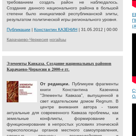
требованием создать район не наблюдалось.
Создание данного национального района в большой
степени было инициативой республиканской элиты,
Е
результатом политической игры регионального уровня.
П
(A
Публикации
|
Константин КАЗЕНИН
| 31.05.2012 | 00:00
Карачаево-Черкесия
ногайцы
Элементы Кавказа. Создание национальных районов
Карачаево-Черкесии в 2000-е гг.
От редакции.
Публикуем фрагменты
книги Константина Казенина
С
"Элементы Кавказа", выпущенной в
О
свет издательским домом Regnum. В
центре внимания автора - такие
актуальные для современного Кавказа проблемы, как
земельные конфликты, формирование и
функционирование в непростых условиях этнической
чересполосицы органов местного самоуправления,
сложные процесы взаимодействия и