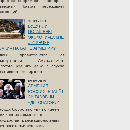
акроется он примерно в ноябре –
еверный Кавказ переживает
астоящий...
11.08.2019
БУДУТ ЛИ
ПОГАШЕНЫ
ЭКОЛОГИЧЕСКИЕ
«ГОРЯЧИЕ
ОЧКИ» НА КАРТЕ АРМЕНИИ?
тказ правительства от
ксплуатации Амулсарского
олотого рудника даже в случае
озитивного экспертного...
05.05.2019
АРМЕНИЯ –
РОССИЯ: РВАНЁТ
ЛИ ГАЗОВЫЙ
«ДЕТОНАТОР»?
жордж Сорос выступил с идеей
одчинения армянского
осударства транснациональным
неправительственным»