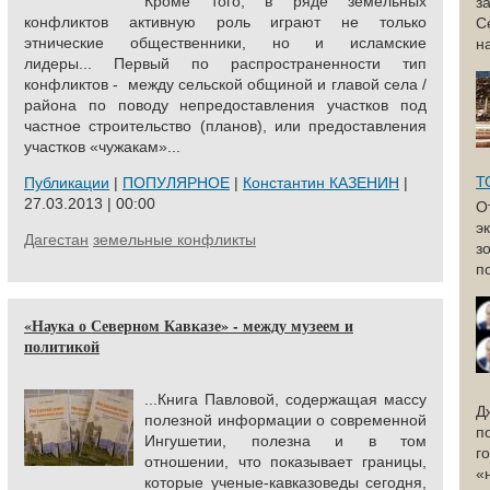
Кроме того, в ряде земельных
з
конфликтов активную роль играют не только
С
этнические общественники, но и исламские
н
лидеры... Первый по распространенности тип
конфликтов - между сельской общиной и главой села /
района по поводу непредоставления участков под
частное строительство (планов), или предоставления
участков «чужакам»...
Т
Публикации
|
ПОПУЛЯРНОЕ
|
Константин КАЗЕНИН
|
27.03.2013 | 00:00
О
э
Дагестан
земельные конфликты
з
п
«Наука о Северном Кавказе» - между музеем и
политикой
...
Книга Павловой, содержащая массу
Д
полезной информации о современной
п
Ингушетии, полезна и в том
г
отношении, что показывает границы,
«
которые ученые-кавказоведы сегодня,