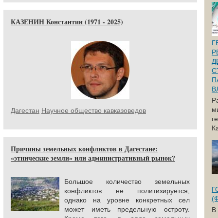
КАЗЕНИН Константин (1971 - 2025)
Г
Р
Д
С
П
В
Р
м
Дагестан
Научное общество кавказоведов
г
Ка
Причины земельных конфликтов в Дагестане:
«этнические земли» или административный рынок?
Большое количество земельных
Г
конфликтов не политизируется,
(
однако на уровне конкретных сел
может иметь предельную остроту.
В