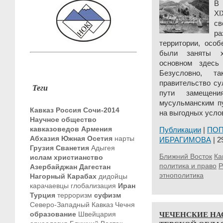
В 
X
с
р
территории, особ
были заняты х
основном здесь
Безусловно, т
правительство су
Теги
пути замещени
мусульманским п
Кавказ
Россия
Сочи-2014
на выгодных услов
Научное общество
кавказоведов
Армения
Публикации
|
ПО
Абхазия
Южная Осетия
нарты
ИБРАГИМОВА
| 2
Грузия
Сванетия
Адыгея
Ближний Восток
Ка
ислам
христианство
политика и право
Р
Азербайджан
Дагестан
этнополитика
Нагорный Карабах
дидойцы
карачаевцы
глобализация
Иран
Турция
терроризм
суфизм
Северо-Западный Кавказ
Чечня
ЧЕЧЕНСКИЕ НА
образование
Швейцария