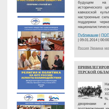
будущем на п
исторического ц
кавказской куль
настроенные сил
поддержки черк
националистически
Публикации
|
ПО
| 09.01.2014 | 00:00
Россия
Украина
че
ПРИВИЛЕГИРО
ТЕРСКОЙ ОБЛА
На
со
XI
%.
дворянами и 
подтверждения их