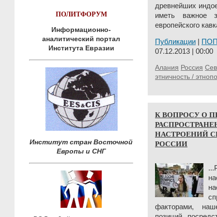
древнейших индое
ПОЛИТФОРУМ
иметь важное з
европейского кавк
Информационно-
аналитический портал
Публикации
|
ПО
Института Евразии
07.12.2013 | 00:00
Алания
Россия
Сев
этничность / этноп
К ВОПРОСУ О 
РАСПРОСТРАНЕ
НАСТРОЕНИЙ С
Институт стран Восточной
РОССИИ
Европы и СНГ
.
на
н
с
факторами, наш
позиций посредс