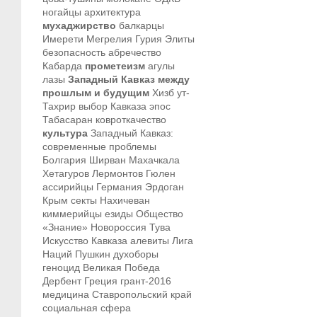
ногайцы
архитектура
мухаджирство
балкарцы
Имерети
Мегрелия
Гурия
Элиты
безопасность
абречество
Кабарда
прометеизм
агулы
лазы
Западный Кавказ между
прошлым и будущим
Хизб ут-
Тахрир
выбор Кавказа
эпос
Табасаран
ковроткачество
культура
Западный Кавказ:
современные проблемы
Болгария
Ширван
Махачкала
Хетагуров
Лермонтов
Гюлен
ассирийцы
Германия
Эрдоган
Крым
секты
Нахичеван
киммерийцы
езиды
Общество
«Знание»
Новороссия
Тува
Искусство Кавказа
алевиты
Лига
Наций
Пушкин
духоборы
геноцид
Великая Победа
Дербент
Греция
грант-2016
медицина
Ставропольский край
социальная сфера