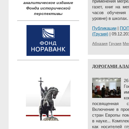
применения мегре
аналитическое издание
газет, книг на м
Фонда исторической
часов обучения
перспективы
уровне) в школах.
Публикации
|
ПО
(Грузия)
| 09.12.20
Абхазия
Грузия
Ме
ДОРОГАМИ АЛ
26
Го
им
к
посвященная ск
Включение в прое
стран Европы пом
в науке... Компле
как носителей гл