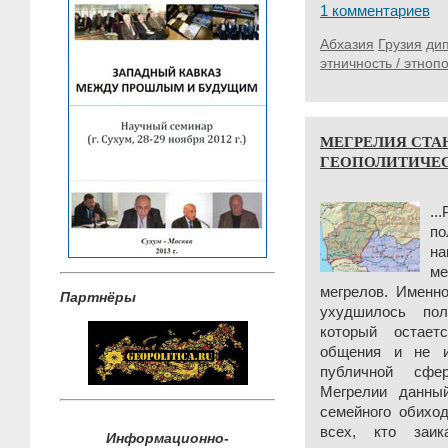
1 комментариев
Абхазия
Грузия
ди
этничность / этноп
МЕГРЕЛИЯ СТА
ГЕОПОЛИТИЧЕСК
..
п
н
м
мегрелов. Именн
Партнёры
ухудшилось пол
который остае
общения и не и
публичной сфе
Мегрелии данны
семейного обихо
всех, кто заи
Информационно-