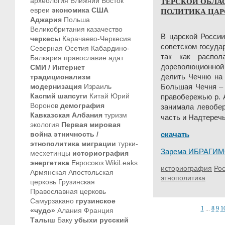
ТЕРСКОЙ ОБЛА
археология
Ближний Восток
евреи
экономика
США
ПОЛИТИКА ЦА
Аджария
Польша
Великобритания
казачество
В царской России
черкесы
Карачаево-Черкесия
советском госуда
Северная Осетия
Кабардино-
так как распол
Балкария
православие
адат
дореволюционно
СМИ / Интернет
традиционализм
делить Чечню на
модернизация
Израиль
Большая Чечня – 
Каспий
шапсуги
Китай
Юрий
правобережью р. 
Воронов
демография
занимала левобер
Кавказская Албания
туризм
часть и Надтеречь
экология
Первая мировая
война
этничность /
скачать
этнополитика
миграции
турки-
Зарема ИБРАГИ
месхетинцы
историография
энергетика
Евросоюз
WikiLeaks
историография
Ро
Армянская Апостольская
этнополитика
церковь
Грузинская
Православная церковь
Самурзакано
грузинское
1
...
8
9
1
«чудо»
Алания
Франция
Талыш
Баку
убыхи
русский