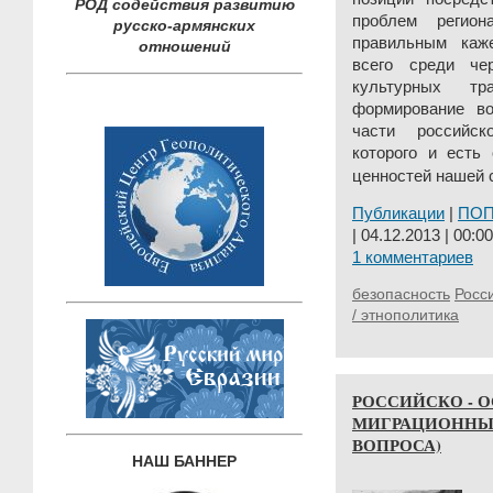
РОД содействия развитию
проблем регио
русско-армянских
правильным каж
отношений
всего среди че
культурных т
формирование во
части российск
которого и есть
ценностей нашей 
Публикации
|
ПО
| 04.12.2013 | 00:00
1 комментариев
безопасность
Росс
/ этнополитика
РОССИЙСКО - 
МИГРАЦИОННЫ
ВОПРОСА)
НАШ БАННЕР