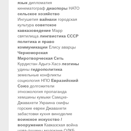
язык
дипломатия
кинематограф
диаспоры
НАТО
сельское хозяйство
Ингушетия
вайнахи
городская
культура
советское
кавказоведение
Марр
святилища
лингвистика
СССР
политика и право
коммуникации
Елису
аварцы
Черноморская
Миротворческая Сеть
Курдистан
Адыгэ-Хасэ
лезгины
удины
гидрополитика
земельные конфликты
социология
НПО
Евразийский
Союз
долгожители
этноэкология
пропаганда
хемшины
кумыки
Самцхе-
Джавахети
Украина
скифы
горские евреи
Джавахети
забастовки
кухня
виноделие
воинское искусство /
вооружения
Кавказская война
цова-тушины
молокане
ОДКБ