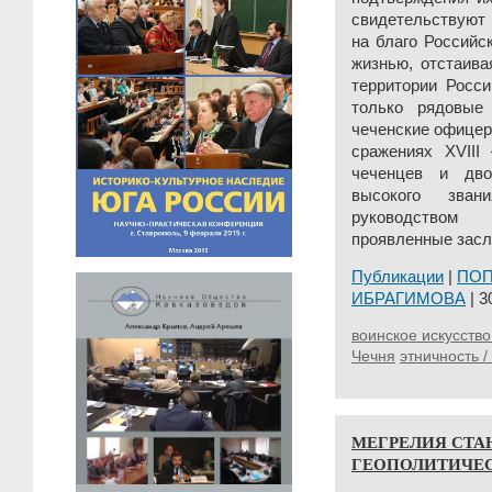
свидетельствуют 
на благо Российс
жизнью, отстаива
территории Росси
только рядовые
чеченские офицер
сражениях XVII
чеченцев и дво
высокого зван
руководством
проявленные засл
Публикации
|
ПО
ИБРАГИМОВА
| 3
воинское искусство
Чечня
этничность /
МЕГРЕЛИЯ СТА
ГЕОПОЛИТИЧЕСК