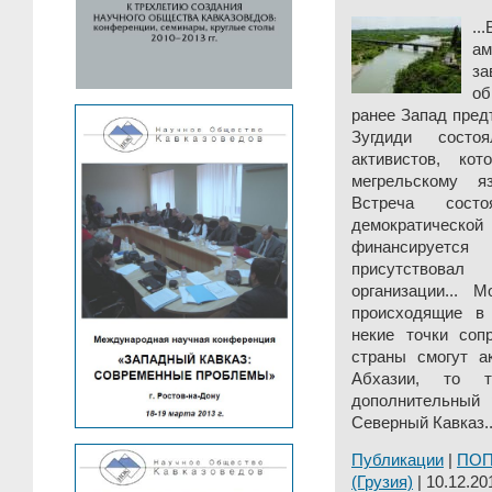
..
а
за
об
ранее Запад предъ
Зугдиди состо
активистов, ко
мегрельскому я
Встреча сост
демократическ
финансируетс
присутствова
организации... 
происходящие в
некие точки сопр
страны смогут а
Абхазии, то 
дополнительный 
Северный Кавказ..
Публикации
|
ПО
(Грузия)
| 10.12.20