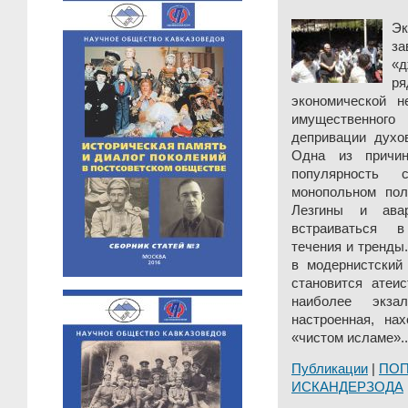
Эк
з
«д
ря
экономической н
имущественного
депривации духов
Одна из причи
популярность 
монопольном пол
Лезгины и ава
встраиваться 
течения и тренды.
в модернистский 
становится атеис
наиболее экза
настроенная, н
«чистом исламе»..
Публикации
|
ПО
ИСКАНДЕРЗОДА