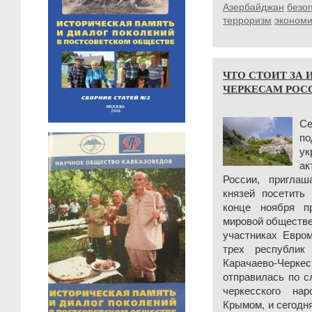
Азербайджан
безо
терроризм
экономи
ЧТО СТОИТ ЗА 
ЧЕРКЕСАМ РОС
Се
п
у
а
России, приглаш
князей посетить 
конце ноября п
мировой обществе
участниках Евром
трех республик
Карачаево-Черк
отправилась по с
черкесского на
Крымом, и сегодн