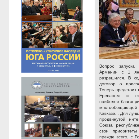
Вопрос запуска 
Армении с 1 ян
разрешился. В хо
договор о присо
Теперь предстоит 
Ереваном и ег
наиболее благопр
многообещающей 
Кавказе... Для лу
продвинутой инт
Союза республике
свои приоритеты
прежде всего, с Р