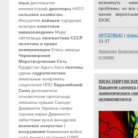
возникнуть ка
язык
дипломатия
проблемы, но все 
кинематограф
диаспоры
НАТО
менее вероятны
сельское хозяйство
ЕАЭС.
Ингушетия
вайнахи
городская
культура
советское
кавказоведение
Марр
ИНТЕРВЬЮ
|
Алек
святилища
лингвистика
СССР
21:37
политика и право
коммуникации
Елису
аварцы
Армения
безопасн
Черноморская
и право
Миротворческая Сеть
Курдистан
Адыгэ-Хасэ
лезгины
удины
гидрополитика
земельные конфликты
ШЕКСПИРОВСКИЕ
социология
НПО
Евразийский
Накануне саммита г
Союз
долгожители
экономического сою
этноэкология
пропаганда
активизируются
хемшины
кумыки
Самцхе-
Джавахети
Украина
скифы
горские евреи
Джавахети
забастовки
кухня
виноделие
воинское искусство /
вооружения
Кавказская война
цова-тушины
молокане
ОДКБ