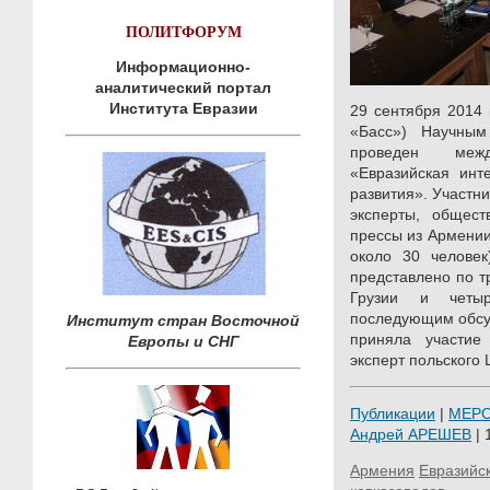
ПОЛИТФОРУМ
Информационно-
аналитический портал
Института Евразии
29 сентября 2014 
«Басс») Научным
проведен меж
«Евразийская инт
развития». Участн
эксперты, общест
прессы из Армении
около 30 человек
представлено по т
Грузии и четы
последующим обсуж
Институт стран Восточной
приняла участие
Европы и СНГ
эксперт польского
Публикации
|
МЕР
Андрей АРЕШЕВ
| 
Армения
Евразийс