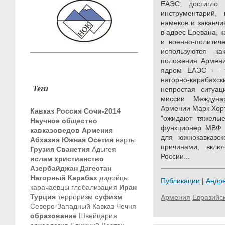
ЕАЭС, достигло
инструментарий, 
намеков и заканч
в адрес Еревана, к
и военно-политич
используются ка
положения Армени
ядром ЕАЭС — т
нагорно-карабахс
Теги
непростая ситуац
миссии Междуна
Армении Марк Хорт
Кавказ
Россия
Сочи-2014
"ожидают тяжелые
Научное общество
функционер МВФ с
кавказоведов
Армения
для южнокавказск
Абхазия
Южная Осетия
нарты
причинами, вклю
Грузия
Сванетия
Адыгея
России...
ислам
христианство
Азербайджан
Дагестан
Нагорный Карабах
дидойцы
Публикации
|
Андр
карачаевцы
глобализация
Иран
Турция
терроризм
суфизм
Армения
Евразийс
Северо-Западный Кавказ
Чечня
образование
Швейцария