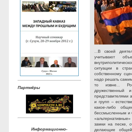
...В своей деяте
учитывают объ
внутриполитическ
ситуации в стра
собственному сце
надо решать самим,
то извне... Ро
Партнёры
дружественный 
представителями 
и групп – естеств
какое-либо обще
бессмысленным и 
«альтернативные»
замки на песке, 
Информационно-
делающие общей