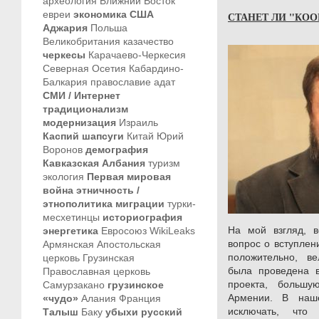
археология
Ближний Восток
евреи
экономика
США
СТАНЕТ ЛИ "КО
Аджария
Польша
Великобритания
казачество
черкесы
Карачаево-Черкесия
Северная Осетия
Кабардино-
Балкария
православие
адат
СМИ / Интернет
традиционализм
модернизация
Израиль
Каспий
шапсуги
Китай
Юрий
Воронов
демография
Кавказская Албания
туризм
экология
Первая мировая
война
этничность /
этнополитика
миграции
турки-
месхетинцы
историография
На мой взгляд, в
энергетика
Евросоюз
WikiLeaks
вопрос о вступле
Армянская Апостольская
положительно, ве
церковь
Грузинская
была проведена в
Православная церковь
проекта, большу
Самурзакано
грузинское
Армении. В наш
«чудо»
Алания
Франция
исключать, что
Талыш
Баку
убыхи
русский