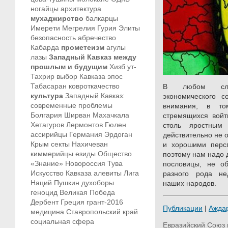
ногайцы
архитектура
мухаджирство
балкарцы
Имерети
Мегрелия
Гурия
Элиты
безопасность
абречество
Кабарда
прометеизм
агулы
лазы
Западный Кавказ между
прошлым и будущим
Хизб ут-
Тахрир
выбор Кавказа
эпос
Табасаран
ковроткачество
В любом случ
культура
Западный Кавказ:
экономического с
современные проблемы
внимания, в то
Болгария
Ширван
Махачкала
стремящихся войт
Хетагуров
Лермонтов
Гюлен
столь яростным
ассирийцы
Германия
Эрдоган
действительно не 
Крым
секты
Нахичеван
и хорошими персп
киммерийцы
езиды
Общество
поэтому нам надо д
«Знание»
Новороссия
Тува
пословицы, не 
Искусство Кавказа
алевиты
Лига
разного рода нед
Наций
Пушкин
духоборы
наших народов.
геноцид
Великая Победа
Дербент
Греция
грант-2016
Публикации
|
Ажда
медицина
Ставропольский край
социальная сфера
Евразийский Союз