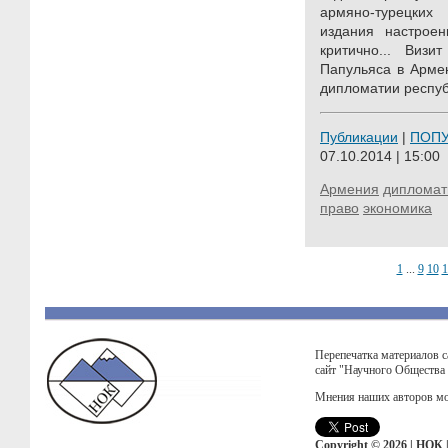
армяно-турецки
издания настрое
критично... Визи
Папульяса в Арме
дипломатии респуб
Публикации
|
ПОП
07.10.2014 | 15:00
Армения
дипломат
право
экономика
1
...
9
10
1
Перепечатка материалов с
сайт "Научного Общества
Мнения наших авторов мо
Copyright © 2026 | НОК 