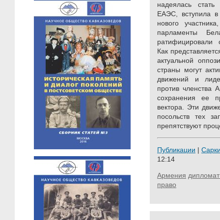
надеялась стать 
ЕАЭС, вступила в
нового участника
парламенты Бел
ратифицировали о
Как представляет
актуальной оппоз
страны могут акт
движений и лиде
против членства 
сохранения ее пр
вектора. Эти дви
посольств тех за
препятствуют про
Публикации
|
Сарк
12:14
Армения
дипломат
право