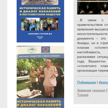
...В связи с 
правительством с
заявления высшего
несостоятельно
документа – это 
Анкары, но и стр
планам «столет
настойчивость
раскачивая ситуа
года, Вашингтон
«столетнего пл
организации перем
Публикации
|
Арин
Армения
геноцид
Турция