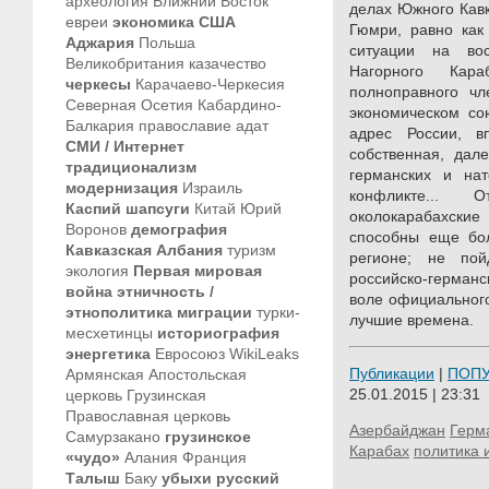
археология
Ближний Восток
делах Южного Кавк
евреи
экономика
США
Гюмри, равно как
Аджария
Польша
ситуации на во
Великобритания
казачество
Нагорного Кар
черкесы
Карачаево-Черкесия
полноправного чл
Северная Осетия
Кабардино-
экономическом со
Балкария
православие
адат
адрес России, в
СМИ / Интернет
собственная, дал
традиционализм
германских и нат
модернизация
Израиль
конфликте... 
Каспий
шапсуги
Китай
Юрий
околокарабахские
Воронов
демография
способны еще бол
Кавказская Албания
туризм
регионе; не по
экология
Первая мировая
российско-герма
война
этничность /
воле официальног
этнополитика
миграции
турки-
лучшие времена.
месхетинцы
историография
энергетика
Евросоюз
WikiLeaks
Публикации
|
ПОП
Армянская Апостольская
25.01.2015 | 23:31
церковь
Грузинская
Православная церковь
Азербайджан
Герм
Самурзакано
грузинское
Карабах
политика 
«чудо»
Алания
Франция
Талыш
Баку
убыхи
русский