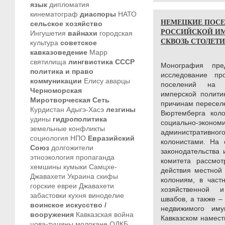
язык
дипломатия
кинематограф
диаспоры
НАТО
НЕМЕЦКИЕ ПОСЕ
сельское хозяйство
РОССИЙСКОЙ ИМП
Ингушетия
вайнахи
городская
СКВОЗЬ СТОЛЕТИЕ 
культура
советское
кавказоведение
Марр
святилища
лингвистика
СССР
Монография пре
политика и право
исследование пр
коммуникации
Елису
аварцы
поселений на 
Черноморская
имперской полити
Миротворческая Сеть
причинам пересел
Курдистан
Адыгэ-Хасэ
лезгины
Вюртемберга кол
удины
гидрополитика
социально-эконом
земельные конфликты
административн
социология
НПО
Евразийский
колонистами. На 
Союз
долгожители
законодательства 
этноэкология
пропаганда
комитета рассмот
хемшины
кумыки
Самцхе-
действия местной
Джавахети
Украина
скифы
колониям, в част
горские евреи
Джавахети
хозяйственной 
забастовки
кухня
виноделие
швабов, а также –
воинское искусство /
недвижимого им
вооружения
Кавказская война
Кавказском намест
цова-тушины
молокане
ОДКБ