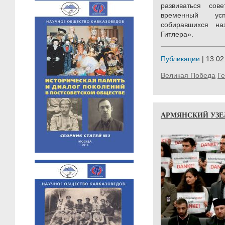
развиваться сов
временный усп
собиравшихся н
Гитлера».
Публикации
| 13.02
Великая Победа
Г
АРМЯНСКИЙ УЗЕ