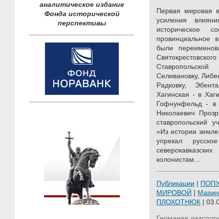
аналитическое издание
Первая мировая в
Фонда исторической
усиления влиян
перспективы
историческое 
провинциальное в
были переименов
Святокрестовск
Ставропольской
Селивановку, Либен
Радковку, Эбент
Хагинская - в Хаг
Гофнунфельд - в К
Николаевич Прозр
ставропольский у
«Из истории земле
упрекал русско
северокавказ
колонистам...
Публикации
|
ПОП
МИРОВОЙ
|
Марин
ПЛОХОТНЮК
| 03.
Германия
диаспор