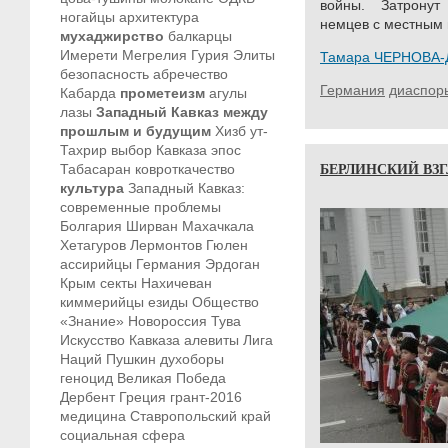
войны. Затрону
ногайцы
архитектура
немцев с местным
мухаджирство
балкарцы
Имерети
Мегрелия
Гурия
Элиты
Тамара ЧЕРНОВА-
безопасность
абречество
Германия
диаспор
Кабарда
прометеизм
агулы
лазы
Западный Кавказ между
прошлым и будущим
Хизб ут-
Тахрир
выбор Кавказа
эпос
БЕРЛИНСКИЙ ВЗ
Табасаран
ковроткачество
культура
Западный Кавказ:
современные проблемы
Болгария
Ширван
Махачкала
Хетагуров
Лермонтов
Гюлен
ассирийцы
Германия
Эрдоган
Крым
секты
Нахичеван
киммерийцы
езиды
Общество
«Знание»
Новороссия
Тува
Искусство Кавказа
алевиты
Лига
Наций
Пушкин
духоборы
геноцид
Великая Победа
Дербент
Греция
грант-2016
медицина
Ставропольский край
социальная сфера