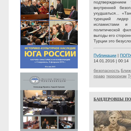
подтверждением
внутренней безо
ухудшаться... «Та
турецкий лидер
исламистами и
политической фил
выгоды его сторон
Турции это безусло
Публикации
|
ПОП
14.01.2016 | 00:14
безопасность
Ближ
право
терроризм
Т
БАНДЕРОВЦЫ ПО