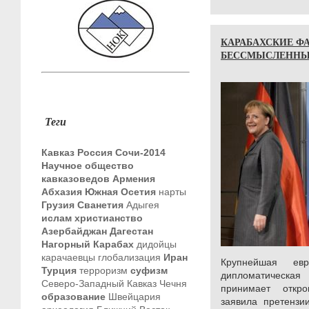
КАРАБАХСКИЕ ФА
БЕССМЫСЛЕННЫ
Теги
Кавказ
Россия
Сочи-2014
Научное общество
кавказоведов
Армения
Абхазия
Южная Осетия
нарты
Грузия
Сванетия
Адыгея
ислам
христианство
Азербайджан
Дагестан
Нагорный Карабах
дидойцы
карачаевцы
глобализация
Иран
Крупнейшая евр
Турция
терроризм
суфизм
дипломатическая
Северо-Западный Кавказ
Чечня
принимает откр
образование
Швейцария
заявила претензи