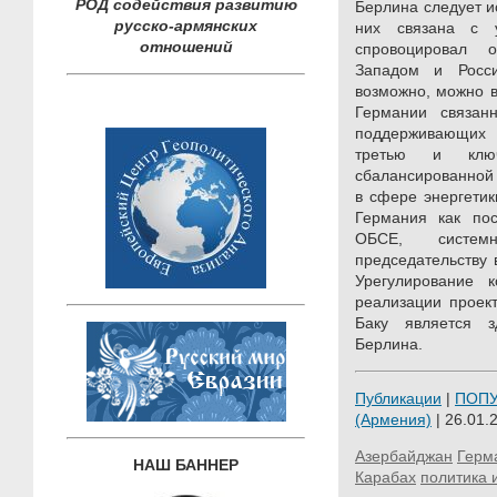
РОД содействия развитию
Берлина следует и
русско-армянских
них связана с у
отношений
спровоцировал 
Западом и Росси
возможно, можно в
Германии связа
поддерживающих е
третью и ключ
сбалансированной 
в сфере энергетики
Германия как по
ОБСЕ, систем
председательству в
Урегулирование к
реализации проек
Баку является 
Берлина.
Публикации
|
ПОП
(Армения)
| 26.01.
Азербайджан
Герм
НАШ БАННЕР
Карабах
политика 