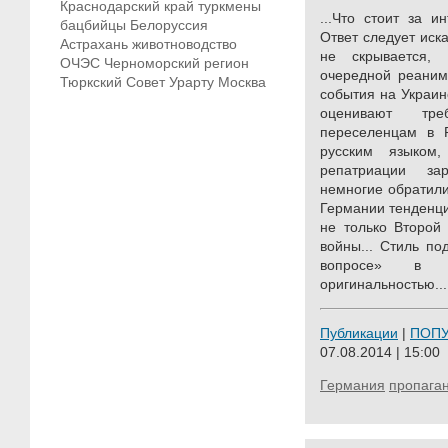
Краснодарский край
туркмены
...Что стоит за 
бацбийцы
Белоруссия
Ответ следует иска
Астрахань
животноводство
не скрывается,
ОЧЭС
Черноморский регион
очередной реаним
Тюркский Совет
Урарту
Москва
события на Украин
оценивают тре
переселенцам в 
русским языком,
репатриации за
немногие обратил
Германии тенденц
не только Второй
войны... Стиль п
вопросе» в Г
оригинальностью...
Публикации
|
ПОП
07.08.2014 | 15:00
Германия
пропага